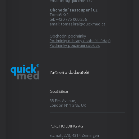
emai: info@quickmed.cz
Obchodní zastoupení CZ
Tomáš Král
tel: +420 775 000 256
email: tomas.kral@quickmed.cz
Obchodní podmínky
Podmínky ochrany osobních údajů
Podmínky používání cookies
Partneři a dodavatelé
Goat&Bear
35 Firs Avenue,
London N11 3NE, UK
PURE HOLDING AG
Etzmatt 273, 4314 Zeiningen