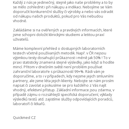
Každý z nás je jedinečný, stejně jako naše problémy a to by
se mělo zohlednit i při nákupu a indikaci. Nebojíme se Vám
doporučit konkurenční služby či výrobky a nebo vás odradit
od nákupu našich produktů, pokud pro Vás nebudou
vhodné.
Zakládáme si na ověřených a pravdivých informacích, které
jsme schopni doložit klinickými studiemi a letitou praxí
uživatelů.
Máme komplexní přehled o dostupných laboratorních
testech včetně používaných metodik. Např. v ČR nejsou
výjimkou testy dosahující průkaznost i méně jak 50% ! To v
praxi statisticky znamená stejné výsledky, jako když si hodíte
mincí. Přitom v dnešním světě není problém používat
zahraniční laboratoře s průkazností 99+%. Rádi vám je
doporučíme, a to i v případech, kdy nejsme jejich smluvními
partnery, ale jsme léta jejich klienty. Nebojte se nám prosím
napsat či zavolat a pokusíme se pro každého z Vás najít
vhodný, efektivní přístup. Základní informace jsou zdarma, v
případě zájmu o rozsáhlejší specifická doporučení, výklady
výsledků testů atd. zajistíme služby odpovídajících poradců,
laboratoří či lékařů.
Quickmed CZ