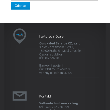
Odeslat
Fakturační údaje
QuickMed Service CZ, s.r.o.
sídlo: Zbraslavská 12/11,
159 00 Praha 5 - Malá Chuchle,
Česká republika
IČO 08859230
Bankovní spojení
Čú: 2301753814/2010
vedený u Fio banka. a.s.
Kontakt
Velkoobchod, marketing
tel: +420 722 266 999