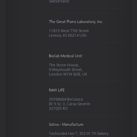
Switzerland
The Great Plains Laboratory, Inc.
11813 West 77th Street
Lenexa, KS 66214 USA
Biolab Medical Unit
The Stone House,
9 Weymouth Street,
London W1W 6DB, UK
RAW LIFE
30768664 Berzasca
Bl: 5 Sc: 3, Caraș Severin
327025 RO
Sativa - Manufacture
Tachovská Huť 7, 353 01 Tři Sekery