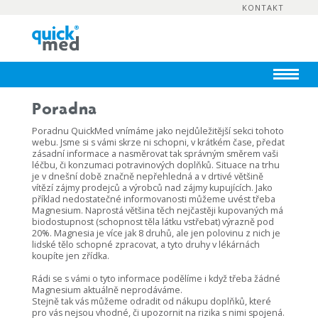
KONTAKT
Poradna
Poradnu QuickMed vnímáme jako nejdůležitější sekci tohoto
webu. Jsme si s vámi skrze ni schopni, v krátkém čase, předat
zásadní informace a nasměrovat tak správným směrem vaši
léčbu, či konzumaci potravinových doplňků. Situace na trhu
je v dnešní době značně nepřehledná a v drtivé většině
vítězí zájmy prodejců a výrobců nad zájmy kupujících. Jako
příklad nedostatečné informovanosti můžeme uvést třeba
Magnesium. Naprostá většina těch nejčastěji kupovaných má
biodostupnost (schopnost těla látku vstřebat) výrazně pod
20%. Magnesia je více jak 8 druhů, ale jen polovinu z nich je
lidské tělo schopné zpracovat, a tyto druhy v lékárnách
koupíte jen zřídka.
Rádi se s vámi o tyto informace podělíme i když třeba žádné
Magnesium aktuálně neprodáváme.
Stejně tak vás můžeme odradit od nákupu doplňků, které
pro vás nejsou vhodné, či upozornit na rizika s nimi spojená.