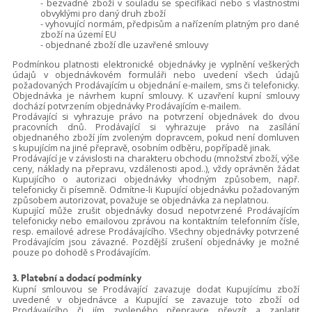
- bezvadné zboží v souladu se specifikací nebo s vlastnostmi
obvyklými pro daný druh zboží
- vyhovující normám, předpisům a nařízením platným pro dané
zboží na území EU
- objednané zboží dle uzavřené smlouvy
Podmínkou platnosti elektronické objednávky je vyplnění veškerých
údajů v objednávkovém formuláři nebo uvedení všech údajů
požadovaných Prodávajícím u objednání e-mailem, sms či telefonicky.
Objednávka je návrhem kupní smlouvy. K uzavření kupní smlouvy
dochází potvrzením objednávky Prodávajícím e-mailem.
Prodávající si vyhrazuje právo na potvrzení objednávek do dvou
pracovních dnů. Prodávající si vyhrazuje právo na zasílání
objednaného zboží jím zvoleným dopravcem, pokud není domluven
s kupujícím na jiné přepravě, osobním odběru, popřípadě jinak.
Prodávající je v závislosti na charakteru obchodu (množství zboží, výše
ceny, náklady na přepravu, vzdálenosti apod..), vždy oprávněn žádat
Kupujícího o autorizaci objednávky vhodným způsobem, např.
telefonicky či písemně. Odmítne-li Kupující objednávku požadovaným
způsobem autorizovat, považuje se objednávka za neplatnou.
Kupující může zrušit objednávky dosud nepotvrzené Prodávajícím
telefonicky nebo emailovou zprávou na kontaktním telefonním čísle,
resp. emailové adrese Prodávajícího. Všechny objednávky potvrzené
Prodávajícím jsou závazné. Pozdější zrušení objednávky je možné
pouze po dohodě s Prodávajícím.
3. Platební a dodací podmínky
Kupní smlouvou se Prodávající zavazuje dodat Kupujícímu zboží
uvedené v objednávce a Kupující se zavazuje toto zboží od
Prodávajícího či jím zvoleného přepravce převzít a zaplatit