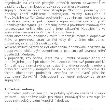
objednávka na základě platných právních norem považovaná za
uzavřenou kupní smlouvu a tedy za objednávku závaznou.
Kupující učiněním objednávky akceptuje Obchodní podmínky pro
dodávky zboží vyhlášené Prodávajícím. Vztahy Kupujícího a
Prodávajícího se řídí těmito obchodními podmínkami, které jsou pro
obě strany závazné, pokud není v kupní smlouvě uvedeno jinak.
Podmínky blíže vymezují a upřesňují práva a povinnosti Prodávajícího
(provozovatel online obchodu) a jeho zákazníků (Kupujících) a ve
svém aktuálním znění tvoří obsah kupní smlouvy.
Znění obchodních podmínek může Prodávající měnit či doplňovat.
Práva a povinnosti stran se řídí vždy tím zněním obchodních
podmínek, za jehož účinnosti vznikly.
Veškeré smluvní vztahy se řídí obchodními podmínkami a vztahy jimi
neupravené občanským zákoníkem, a je-li, smluvní stranou znění
pozdějších předpisů.
V případech, kdy osoba, která má v úmyslu nakoupit zboží od
Prodávajícího, jedná při objednávání zboží v rámci své podnikatelské
činnosti nebo v rámci svého samostatného výkonu povolání, nebo je
právnickou osobou, neuplatní se na ni ochrana spotřebitele dle
těchto obchodních podmínek, zejména se neuplatní příslušná
ustanovení článku VII. Odstoupení od kupní smlouvy ze strany
Kupujícího.
2. Předmět smlouvy
Předmětem smlouvy jsou pouze položky výslovně uvedené v kupní
smlouvě – objednávce (dále jen zboží). Prodávající se zavazuje, že
bude svým odběratelům (Kupujícím) dodávat: