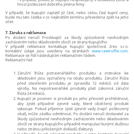
hrozí poškození dobrého jména firmy
V případě, že Kupující zaplatil již část, nebo celou část kupní ceny,
bude mu tato částka v co nejkratším termínu převedena zpět na jeho
účet.
7. Záruka a reklamace
Po dodání neručí Prodávající za škody způsobené nevhodným
zacházením nebo skladováním zboží ze strany Kupujícího.
V případě reklamace kontaktuje Kupující společnost 2rex s.r.o.
kontaktní údaje jsou uvedeny na stránkách
www.rawtruffle.com
.
Reklamace se řídí následujícím reklamačním řádem.
Reklamační řád
Záruční lhůta potravinářského produktu a instrukce ke
skladování jsou vyznačeny na obalu produktu. Záruční lhůta
před otevřením produktu je zpravidla 12 měsíců od data
výroby. Na nepotravinářské produkty platí zákonná záruční
lhůta 24 měsíců.
Kupující je povinen si produkt po jeho převzetí prohlédnout,
aby zjistit případné zjevné vady, které obdržený produkt
vykazuje. Pokud příjemce zjistí zjevné vady (např. poškozený
obal), může zásilku odmítnout. Po dodání neručí dodavatel za
škody způsobené nevhodným zacházením nebo skladováním
zboží ze strany Kupujícího případně manipulací kurýrní službou
nebo ztrátou přiložených dokladů (faktury).