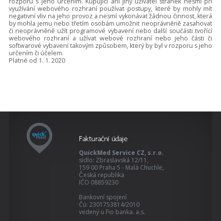
rozporu s jeho určením. Kupující ani jiný uživatel stránek nesmí při
využívání webového rozhraní používat postupy, které by mohly mít
negativní vliv na jeho provoz a nesmí vykonávat žádnou činnost, která
by mohla jemu nebo třetím osobám umožnit neoprávněně zasahovat
či neoprávněně užít programové vybavení nebo další součásti tvořící
webového rozhraní a užívat webové rozhraní nebo jeho části či
softwarové vybavení takovým způsobem, který by byl v rozporu s jeho
určením či účelem.
Platné od 1. 1. 2020
Fakturační údaje
QuickMed Service CZ, s.r.o.
sídlo: Zbraslavská 12/11,
159 00 Praha 5 - Malá Chuchle,
Česká republika
IČO 08859230
Bankovní spojení
Čú: 2301753814/2010
vedený u Fio banka. a.s.