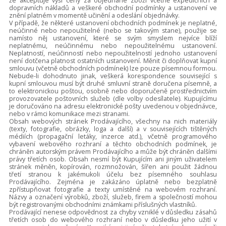
že akceptuje výši ceny za objednané zboží včetně expedičních a
dopravních nákladů a veškeré obchodní podmínky a ustanovení ve
znění platném v momentě učinění a odeslání objednávky.
V případě, že některé ustanovení obchodních podmínek je neplatné,
neúčinné nebo nepoužitelné (nebo se takovým stane), použije se
namísto něj ustanovení, které se svým smyslem nejvíce blíží
neplatnému, neúčinnému nebo nepoužitelnému ustanovení.
Neplatností, neúčinností nebo nepoužitelností jednoho ustanovení
není dotčena platnost ostatních ustanovení. Měnit či doplňovat kupní
smlouvu (včetně obchodních podmínek) lze pouze písemnou formou.
Nebude-li dohodnuto jinak, veškerá korespondence související s
kupní smlouvou musí být druhé smluvní straně doručena písemně, a
to elektronickou poštou, osobně nebo doporučeně prostřednictvím
provozovatele poštovních služeb (dle volby odesílatele). Kupujícímu
je doručováno na adresu elektronické pošty uvedenou v objednávce,
nebo v rámci komunikace mezi stranami.
Obsah webových stránek Prodávajícího, všechny na nich materiály
(texty, fotografie, obrázky, loga a další) a v souvisejících tištěných
médiích (propagační letáky, inzerce atd.), včetně programového
vybavení webového rozhraní a těchto obchodních podmínek, je
chráněn autorským právem Prodávajícího a může být chráněn dalšími
právy třetích osob. Obsah nesmí být Kupujícím ani jiným uživatelem
stránek měněn, kopírován, rozmnožován, šířen ani použit žádnou
třetí stranou k jakémukoli účelu bez písemného souhlasu
Prodávajícího. Zejména je zakázáno úplatně nebo bezplatně
zpřístupňovat fotografie a texty umístěné na webovém rozhraní.
Názvy a označení výrobků, zboží, služeb, firem a společností mohou
být registrovanými obchodními známkami příslušných vlastníků.
Prodávající nenese odpovědnost za chyby vzniklé v důsledku zásahů
třetích osob do webového rozhraní nebo v důsledku jeho užití v