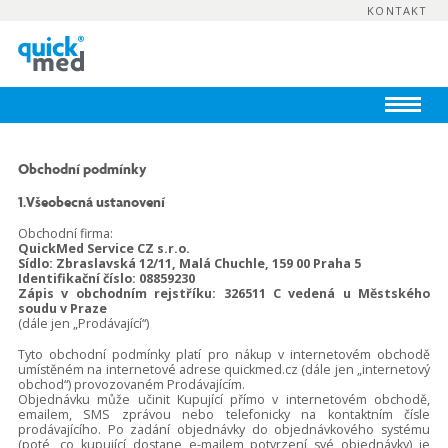
KONTAKT
Obchodní podmínky
1.Všeobecná ustanovení
Obchodní firma:
QuickMed Service CZ s.r.o.
Sídlo: Zbraslavská 12/11, Malá Chuchle, 159 00 Praha 5
Identifikační číslo:
08859230
Zápis v obchodním rejstříku: 326511 C vedená u Městského
soudu v Praze
(dále jen „Prodávající“)
Tyto obchodní podmínky platí pro nákup v internetovém obchodě
umístěném na internetové adrese quickmed.cz (dále jen „internetový
obchod“) provozovaném Prodávajícím.
Objednávku může učinit Kupující přímo v internetovém obchodě,
emailem, SMS zprávou nebo telefonicky na kontaktním čísle
prodávajícího. Po zadání objednávky do objednávkového systému
(poté, co kupující dostane e-mailem potvrzení své objednávky) je