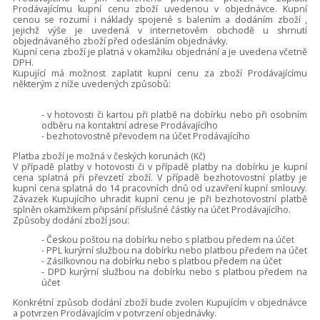
Prodávajícímu kupní cenu zboží uvedenou v objednávce. Kupní
cenou se rozumí i náklady spojené s balením a dodáním zboží ,
jejichž výše je uvedená v internetovém obchodě u shrnutí
objednávaného zboží před odesláním objednávky.
Kupní cena zboží je platná v okamžiku objednání a je uvedena včetně
DPH.
Kupující má možnost zaplatit kupní cenu za zboží Prodávajícímu
některým z níže uvedených způsobů:
- v hotovosti či kartou při platbě na dobírku nebo při osobním
odběru na kontaktní adrese Prodávajícího
- bezhotovostně převodem na účet Prodávajícího
Platba zboží je možná v českých korunách (Kč)
V případě platby v hotovosti či v případě platby na dobírku je kupní
cena splatná při převzetí zboží. V případě bezhotovostní platby je
kupní cena splatná do 14 pracovních dnů od uzavření kupní smlouvy.
Závazek Kupujícího uhradit kupní cenu je při bezhotovostní platbě
splněn okamžikem připsání příslušné částky na účet Prodávajícího.
Způsoby dodání zboží jsou:
- Českou poštou na dobírku nebo s platbou předem na účet
- PPL kurýrní službou na dobírku nebo platbou předem na účet
- Zásilkovnou na dobírku nebo s platbou předem na účet
- DPD kurýrní službou na dobírku nebo s platbou předem na
účet
Konkrétní způsob dodání zboží bude zvolen Kupujícím v objednávce
a potvrzen Prodávajícím v potvrzení objednávky.