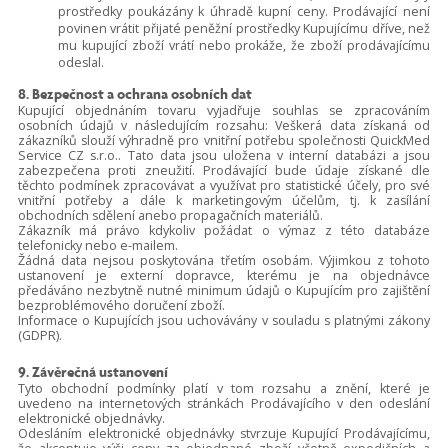
prostředky poukázány k úhradě kupní ceny. Prodávající není
povinen vrátit přijaté peněžní prostředky Kupujícímu dříve, než
mu kupující zboží vrátí nebo prokáže, že zboží prodávajícímu
odeslal.
8. Bezpečnost a ochrana osobních dat
Kupující objednáním tovaru vyjadřuje souhlas se zpracováním
osobních údajů v následujícím rozsahu: Veškerá data získaná od
zákazníků slouží výhradně pro vnitřní potřebu společnosti QuickMed
Service CZ s.r.o.. Tato data jsou uložena v interní databázi a jsou
zabezpečena proti zneužití. Prodávající bude údaje získané dle
těchto podmínek zpracovávat a využívat pro statistické účely, pro své
vnitřní potřeby a dále k marketingovým účelům, tj. k zasílání
obchodních sdělení anebo propagačních materiálů.
Zákazník má právo kdykoliv požádat o výmaz z této databáze
telefonicky nebo e-mailem.
Žádná data nejsou poskytována třetím osobám. Výjimkou z tohoto
ustanovení je externí dopravce, kterému je na objednávce
předáváno nezbytně nutné minimum údajů o Kupujícím pro zajištění
bezproblémového doručení zboží.
Informace o Kupujících jsou uchovávány v souladu s platnými zákony
(GDPR).
9. Závěrečná ustanovení
Tyto obchodní podmínky platí v tom rozsahu a znění, které je
uvedeno na internetových stránkách Prodávajícího v den odeslání
elektronické objednávky.
Odesláním elektronické objednávky stvrzuje Kupující Prodávajícímu,