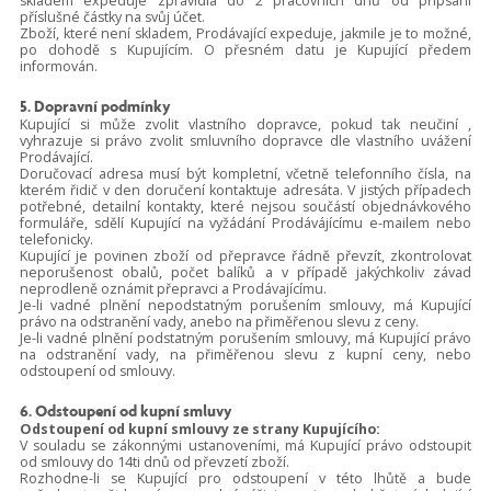
skladem expeduje zpravidla do 2 pracovních dnů od připsání
příslušné částky na svůj účet.
Zboží, které není skladem, Prodávající expeduje, jakmile je to možné,
po dohodě s Kupujícím. O přesném datu je Kupující předem
informován.
5. Dopravní podmínky
Kupující si může zvolit vlastního dopravce, pokud tak neučiní ,
vyhrazuje si právo zvolit smluvního dopravce dle vlastního uvážení
Prodávající.
Doručovací adresa musí být kompletní, včetně telefonního čísla, na
kterém řidič v den doručení kontaktuje adresáta. V jistých případech
potřebné, detailní kontakty, které nejsou součástí objednávkového
formuláře, sdělí Kupující na vyžádání Prodávájícímu e-mailem nebo
telefonicky.
Kupující je povinen zboží od přepravce řádně převzít, zkontrolovat
neporušenost obalů, počet balíků a v případě jakýchkoliv závad
neprodleně oznámit přepravci a Prodávajícímu.
Je-li vadné plnění nepodstatným porušením smlouvy, má Kupující
právo na odstranění vady, anebo na přiměřenou slevu z ceny.
Je-li vadné plnění podstatným porušením smlouvy, má Kupující právo
na odstranění vady, na přiměřenou slevu z kupní ceny, nebo
odstoupení od smlouvy.
6. Odstoupení od kupní smluvy
Odstoupení od kupní smlouvy ze strany Kupujícího:
V souladu se zákonnými ustanoveními, má Kupující právo odstoupit
od smlouvy do 14ti dnů od převzetí zboží.
Rozhodne-li se Kupující pro odstoupení v této lhůtě a bude