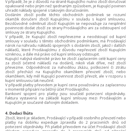
V případě, že je z důvodů na straně Kupujícího nutno zboží doručovat
opakovaně nebo jiným než sjednaným způsobem, je Kupující povinen
uhradit náklady spojené s takovým doručováním.
Dodáním zboží podle těchto obchodních podmínek se rozumí
okamžik doručení zboží Kupujícímu v souladu s kupní smlouvou.
Bezdůvodné odmítnutí zboží Kupujícím se nepovažuje za nesplnění
povinnosti dodat zboží ze strany Prodávajícího ani za odstoupení od
smlouvy ze strany Kupujícího.
V případě, že Kupující zboží nepřevezme a neodstoupí od kupní
smlouvy v souladu s těmito obchodními podmínkami, má Prodávající
nárok na náhradu nákladů spojených s dodáním zboží, jakož i dalších
nákladů, které Prodávajícímu z důvodu nepřevzetí zboží Kupujícím
vzniknou, a dále má právo od kupní smlouvy odstoupit.
Kupující nabývá vlastnické právo ke zboží zaplacením celé kupní ceny
za zboží (včetně nákladů na dodání), nikoli však dříve, než zboží
převezme. Odpovědnost za nahodilou zkázu, poškození či ztrátu
zboží přechází na Kupujícího okamžikem převzetí zboží, nebo
okamžikem, kdy měl Kupující povinnost zboží převzít, ale v rozporu s
kupní smlouvou tak neučinil.
V případě platby převodem je kupní cena považována za zaplacenou
v momentě připsání na běžný účet Prodávajícího.
Bankovní spojení pro platby jsou součástí potvrzení objednávky.
Faktura vystavená na základě kupní smlouvy mezi Prodávajícím a
Kupujícím je současně daňovým dokladem.
4. Dodací lhůta
Zboží, které je skladem, Prodávající v případě osobního převzetí nebo
platby na dobírku expeduje zpravidla do 2 pracovních dnů od
potvrzení objednávky. Při platbě převodem na účet Prodávající zboží