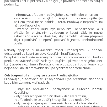
požadovat zpět kupní cenu v plné výši, je povinen dodržet následující
podmínky:
- informovat předem Prodávajícího písemně nebo e-mailem
- vrácené zboží musí být Prodávajícímu odesláno pojištěným
balíkem (avšak ne na dobírku, kterou Prodávající nepřebírá) na
náklady Kupujícího
- vrácené zboží musí být nepoužité, nepoškozené a s
přiloženým originálním dokladem o koupi. Vždy je nutné
zabezpečit vracené zboží tak, aby nemohlo během přepravy
dojít k potrhání, polepení, popsání či jinému znehodnocení
obalů.
Náklady spojené s navrácením zboží Prodávajícímu v případě
odstoupení od kupní smlouvy Kupujícím hradí Kupující.
Při splnění všech výše uvedených podmínek pro vrácení zboží budou
peníze za vrácené zboží zaslány Kupujícímu převodem na jeho účet,
který uvede v oznámení Prodávajícímu o odstoupení od smlouvy, a to
nejpozději do 5ti pracovních dnů po fyzickém obdržení zboží.
Odstoupení od smlouvy ze strany Prodávajícího:
Prodávající je oprávněn zrušit objednávku (po předchozí dohodě s
kupujícím) zejména v případech:
- když má oprávněnou pochybnost o skutečné identitě
Kupujícího,
- když není schopen doručit zboží v daném termínu,
- v případech, že se zboží již nevyrábí nebo nedodává,
- když se výrazným způsobem změnila cena dodavatele zboží.
- v případě, pokud je Kupující nespokojený s dodávkou zboží a