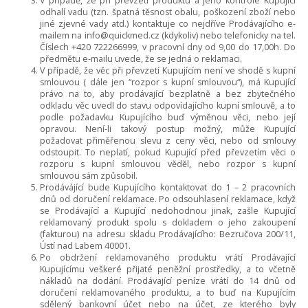
V případě, že při převzetí produktu a jeho kontrole Kupující
odhalí vadu (tzn. špatná těsnost obalu, poškození zboží nebo
jiné zjevné vady atd.) kontaktuje co nejdříve Prodávajícího e-
mailem na info@quickmed.cz (kdykoliv) nebo telefonicky na tel.
Číslech +420 722266999, v pracovní dny od 9,00 do 17,00h. Do
předmětu e-mailu uvede, že se jedná o reklamaci.
V případě, že věc při převzetí Kupujícím není ve shodě s kupní
smlouvou ( dále jen “rozpor s kupní smlouvou“), má Kupující
právo na to, aby prodávající bezplatně a bez zbytečného
odkladu věc uvedl do stavu odpovídajícího kupní smlouvě, a to
podle požadavku Kupujícího buď výměnou věci, nebo její
opravou. Není-li takový postup možný, může Kupující
požadovat přiměřenou slevu z ceny věci, nebo od smlouvy
odstoupit. To neplatí, pokud Kupující před převzetím věci o
rozporu s kupní smlouvou věděl, nebo rozpor s kupní
smlouvou sám způsobil.
Prodávájící bude Kupujícího kontaktovat do 1 – 2 pracovních
dnů od doručení reklamace. Po odsouhlasení reklamace, když
se Prodávající a Kupující nedohodnou jinak, zašle Kupující
reklamovaný produkt spolu s dokladem o jeho zakoupení
(fakturou) na adresu skladu Prodávajícího: Bezručova 200/11,
Ústí nad Labem 40001.
Po obdržení reklamovaného produktu vrátí Prodávající
Kupujícímu veškeré přijaté peněžní prostředky, a to včetně
nákladů na dodání. Prodávající peníze vrátí do 14 dnů od
doručení reklamovaného produktu, a to buď na Kupujícím
sdělený bankovní účet nebo na účet, ze kterého byly